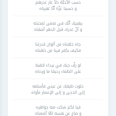
حسب الأحبّة ذلاّ عار غدرهم
و حسبنا عزّة أنّا غفرناه
يهنيك أنّك في نعمى لمحنته
و أنّ غدرك قبل الدهر أشقاه
جاه خلقناه من ألوان قدرتنا
فكيف بكفر فينا من خلقناه
لو رفّ حبك في بيداء لاهبة
على الظماء رحيقا ما وردناه
حلوت طيفك عن عيني فأسلمه
إلى الدجى و إلى الإعصار مأواه
فيا لكنز شكت منه جواهره
و ضاع عن نفسه لمّا أضعناه