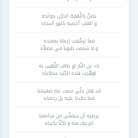
تضنّ باللّهفة الحرّى جوانحه
و القلب أخضبه بالنور أسخاه
فما ترشّفت إيمانا بمعبده
و لا شممت طيوبا في مصلاّه
ناء عن النّار لو طاف اللّهيب به
لوهّجت هذه الدّنيا شظاياه
قد هان حتّى سمت عنه ضغينتنا
فما حقدنا عليه بل رحمناه
يرضيه أن يتشفّى من مدامعنا
لم نبك منه و لكنّا بكيناه