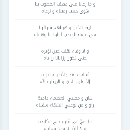
و ما رعانا على عصف الخطوب بنا
هوى حبيب رعيناه و نرعاه
ليت الذين و هبناهم سرائرنا
في زحمة الخطب أغلوا ما وهبناه
و لا وفاء لقلب حين نؤثره
حتى تكون رزايانا رزاياه
أشامت عند جلاّنا و ما نزلت
إلاّ على الحبّ و الإيثار جلاّه
هان و محنتي العصماء دامية
راو و من لوعتي الشمّاء سقياه
ما ضجّ في قلبه جرح فكابده
و لا ألمّ به وجد فعاناه