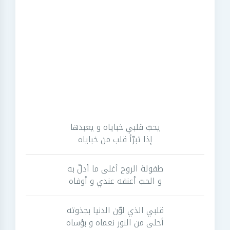
يحبّ قلبي خباياه و يعبدها
إذا تبرّأ قلب من خباياه
طفولة الروح أغلى ما أدلّ به
و الحبّ أعنفه عندي و أوفاه
قلبي الذي لوّن الدنيا بجذوته
أحلى من النور نعماه و بؤساه