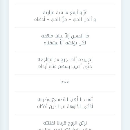
غرّ و أرفع ما فيه غرارته
و أنذل الحبّ – جلّ الحبّ – أدهاه
ما الحسن إلاّ لبنات منمّقة
لكن يؤلهه أناّ عشقناه
لم يرده ألف جرح من فواجعه
حتّى أصيب بسهم منك أرداه
***
آمنت باللّهب القدسيّ مضرمه
أذكى الألوهة فينا حين أذكاه
نزيّن الروح قربانا لفتنته
و قد يضنّ فتستجدى مناياه