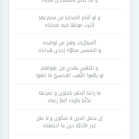
و لو أقام الضحايا من مصارعها
لآثرت موتها فيه ضحاياه
ألعبقرّيات وهج من لوافحه
و الشمس مجلوّة إحدى هداياه
و تلئهين بهدي من عقولهم
لو يمّموا اللّهب القدسيّ ما تاهوا
ما راعنا الدهر بالبلوى و غمرتها
لكنّنا بالإباء المرّ رعناه
إن نحمل الحزن لا شكوى و لا ملل
غدر الأحبّة حزن ما احتملناه