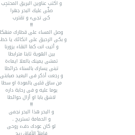
و اكتب عناوين البريق المحتجِب
صلّى عليك البحر جهرا
كى تجىء و تقترب
!!!
وصل المساء على قطارك منهكا
و بكى الرحيق على اتكائك يا خط
و أتيت انت كما النقاء يزورنا
بين الهوية ثابتا مترابطا
تمشى يمينك بالعلا ايماءة
تبنى يسارك بالسناء خرائطا
و رجعت أذكر فى البعيد صبابتى
من ساق قلبى بالمودة او سطا
يوما عليه و فى رحابة داره
لاشق بابا او أزال حوائطا
!!!
و البحر هذا البحر نجمى
و الحمامة تستريح ..
لو كان عودك دفء روحى
فاملأ الآفاق ريح