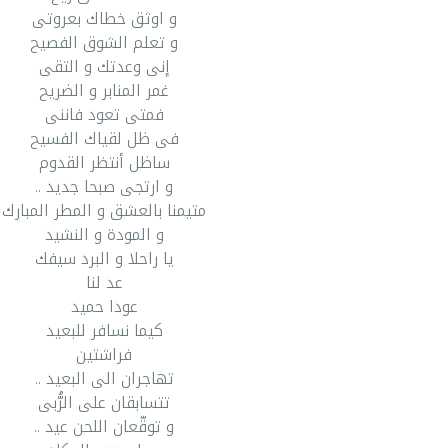
و اوثق خطاك بعروتى
و تعلم الشوق الفصيح
إنى وعدتك و التقى
غمر المنابر و الضريح
فمتى تعود فاننى
فى ظل لقياك الفسيح
ساظل أنتظر القدوم
و ارتجى صبحا جديد ..
متيمنا بالعشق و المطر المبارك
و المودة و النشيد
يا راحلا و البرد سيفك
عد لنا
عودا حميد
كيما نسافر للبعيد
فراشتين
تهاجران الى البعيد ..
تتسابقان على الرُّبى
و توقّعان اللحن عيد ..