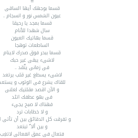
!!!
قسما بوجهك أيها الساقى
عيون الشمس نور و انسجام ..
قسما بمجد يا رحيقا
سال شهدا للأنام
قسما بهاتيك العيون
الساطعات توهجا
قسما ببحر فوق صدرك لاينام
لاشىء يبقى غير حبك
فى زمانى يتّقد ..
لاشىء يسطع غير قلب يرتعد
للقاك يشرع فى الوثوب و يستعد
و الآن اقصد مقلتيك لعلنى
فى بهو عطفك اتئد
فهناك لا صبح يجىء
و لا خطابات ترد
و تفرقت كل الدقائق بين أن تأتى ا
و بين ألا ّ تبتعد
فتعال فى عمق انفعالى لاتغِب