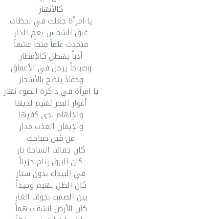
كالأنهار
يا امرأة جعلت في لحظات
عبق الشمس يعم الدار
فتمدت علماً فتحاً عشقاً
أدباً يهطل كالأمطار
وصباحاً يرحل في الأعماق
وحقلاً ينضح بالأشجار
يا امرأة في ذاكرة الضوء نهار
أغوار البحر تهيم لديها
والإلهام ندى كفيها
والإيمان العذب مدار
من قبل صباحك
كان جفاف الساحة نار
كان البرق ينام حزيناً
في البيداء بدون ستار
كان الظل يهيم وحيداً
بين الصمت بجوف الغار
كأن الأرض انشقت هماً