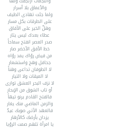
والنجمات ارتجفت ولهاً
والأعماق بلا أسرار
ولما جئت تهادى الطيف
على الطرقات بكل مسار
وهلّ الخير على الآفاق
عطاء بعدك ليس يثار
صدر العصر انفتح سماحاً
خط الأفق الأخضر صار
من فيض رؤاك يمد رؤاه
جحافل وهج واستشعار
لا الطوفان تداعى وهناً
لا الميقات ولا التيار
لا نزف البحر العشق توارى
أو تاب الشوق من الإبحار
فالفتح القادم يرنو تيهاً
والزمن الماضي منك يغار
فالعهد الآتي صوبك عيدُ
يزدان بأرضك كالأزهار
يا امرأة تلهم صمت الرؤيا