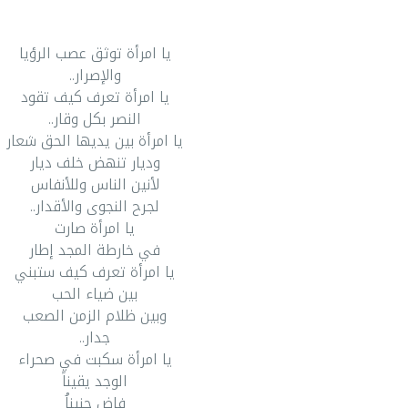
يا امرأة توثق عصب الرؤيا
والإصرار..
يا امرأة تعرف كيف تقود
النصر بكل وقار..
يا امرأة بين يديها الحق شعار
وديار تنهض خلف ديار
لأنين الناس وللأنفاس
لجرح النجوى والأقدار..
يا امرأة صارت
في خارطة المجد إطار
يا امرأة تعرف كيف ستبني
بين ضياء الحب
وبين ظلام الزمن الصعب
جدار..
يا امرأة سكبت في صحراء
الوجد يقيناً
فاض حنيناُ