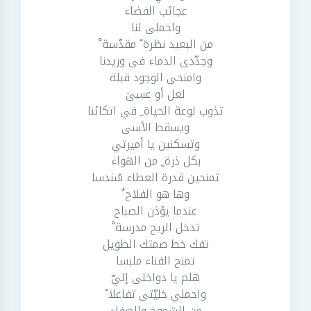
عجائب الفضاء
واحملى لنا
من البعيد نظرة ً مقدّسة ْ
وجدّدى الدماء فى وريدنا
وامنحى الوجود قبلة
لعل أو عسىَ
تذوب لوعة الحياة ِ في اتكائنا
ويسقط الأسى
وتسكنين يا أميرتي
بكل ذرة ٍ من الهواء
تمنحين قدرة العطاء سُندسا
وها هو الفلاح ُ
عندما يؤذن الصباح
تدخل الريح مدرسة ْ
تفك خط صمتك الطويل
تمنح الفناء ملبسا
هلم يا دواخلى إليّ
واحملي خليّتى تفاعلا ً
من الشموخ والصفاء