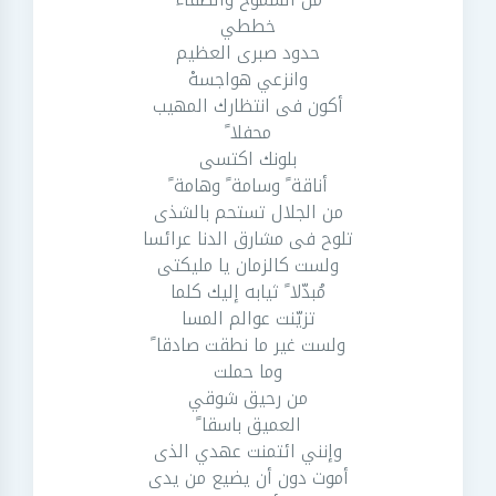
خططي
حدود صبرى العظيم
وانزعي هواجسهْ
أكون فى انتظارك المهيب
محفلا ً
بلونك اكتسى
أناقة ً وسامة ً وهامة ً
من الجلال تستحم بالشذى
تلوح فى مشارق الدنا عرائسا
ولست كالزمان يا مليكتى
مُبدّلا ً ثيابه إليك كلما
تزيّنت عوالم المسا
ولست غير ما نطقت صادقا ً
وما حملت
من رحيق شوقي
العميق باسقا ً
وإنني ائتمنت عهدي الذى
أموت دون أن يضيع من يدى