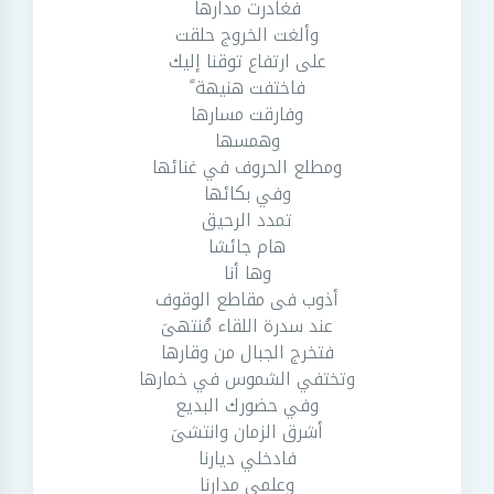
فغادرت مدارها
وألغت الخروج حلقت
على ارتفاع توقنا إليك
فاختفت هنيهة ً
وفارقت مسارها
وهمسها
ومطلع الحروف في غنائها
وفي بكائها
تمدد الرحيق
هام جائشا
وها أنا
أذوب فى مقاطع الوقوف
عند سدرة اللقاء مُنتهىَ
فتخرج الجبال من وقارها
وتختفي الشموس في خمارها
وفي حضورك البديع
أشرق الزمان وانتشىَ
فادخلي ديارنا
وعلمي مدارنا