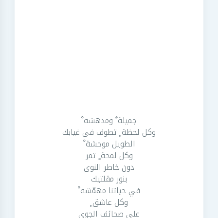
جميلة ٌ ومدهشه ْ
وكل لحظة ٍ تطوف فى غيابك
الطويل موحشة ْ
وكل لمحة ٍ تمر
دون خاطر النوى
بنور مقلتيك
في حياتنا مهمّشه ْ
وكل عاشق ٍ
على صحائف الجوى