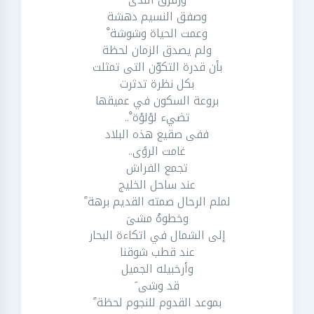
وصفق النسيم دهشة
وعمت الحياة وشوشة ْ
ولم يصدق الزمان لحظة
بأن قدرة التكوّن التى تمثلت
بكل نظرة تدثرت
بروعة السكون في عميقها
تضيء لؤلؤة ْ..
ففى صقيع هذه البلاد
غامت الرؤى..
تجمع الفراش
عند ساحل الخليج
لملم الرحال صمته القديم برهة ً
وخطوهُ مشىَ
إلى الشمال في اتكاءة البحار
عند قطب شوقنا
وأرخبيله الجميل
قد وشى َ
بموعد القدوم للنجوم لحظة ً