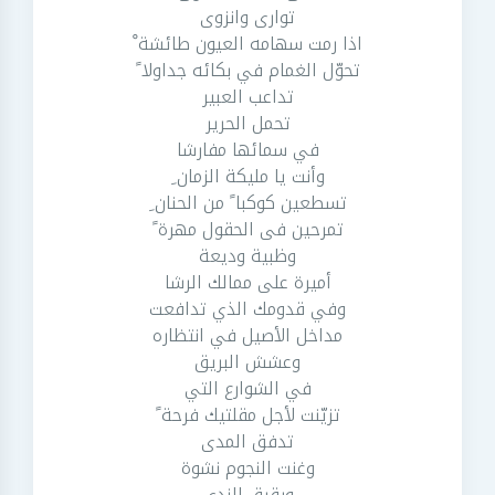
توارى وانزوى
اذا رمت سهامه العيون طائشة ْ
تحوّل الغمام في بكائه جداولا ً
تداعب العبير
تحمل الحرير
في سمائها مفارشا
وأنت يا مليكة الزمان ِ
تسطعين كوكبا ً من الحنان ِ
تمرحين فى الحقول مهرة ً
وظبية وديعة
أميرة على ممالك الرشا
وفي قدومك الذي تدافعت
مداخل الأصيل في انتظاره
وعشش البريق
في الشوارع التي
تزيّنت لأجل مقلتيك فرحة ً
تدفق المدى
وغنت النجوم نشوة
ورقرق الندى