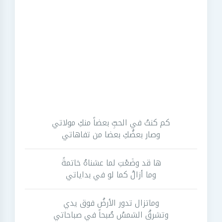
كم كنتُ في الحبِّ بعضاً منكِ مولاتي
وصار بعضُكِ بعضا من تفاهاتي
ها قد وضَعْتِ لما عشناهُ خاتمةً
وما أزالُ كما لو في بداياتي
وماتزال تدور الأرضُ فوق يدي
وتشرقُ الشمسُ صُبحاً في صباحاتي