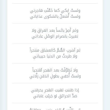
ولستُ ابكي كما خَمَّنْتِ هاجرتي
ولستُ أُشعلُ بالشكوى عذاباتي
ولم أَصِرْ بائساً بعد الفراقِ ولا
تغيرتْ بانصرام الوصْلِ عاداتي
لم أشربِ السُّمَّ كالعشاق منتحراً
ولا طردتُ من الدنيا حبيباتي
ولا تَطَرَّفْتُ بعد الهجر مُلتحياً
ولستُ أُخفي بطولِ الذقنِ زلَّاتي
إذا ظننتِ لهيبَ الهجرِ يحرقني
ضدَّ الحرائقِ لو جَربْتِ غاباتي
إني النَّسِيُّ الذي ينسى حماقتهُ