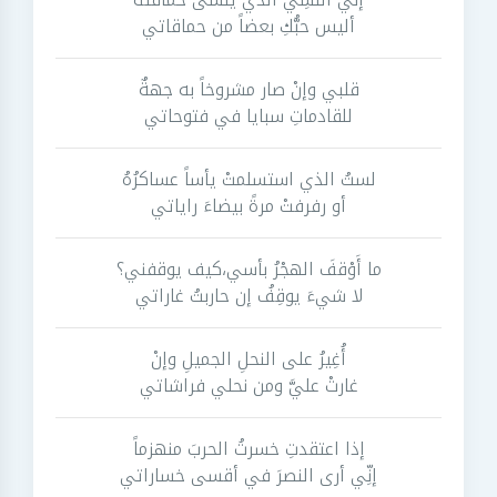
أليس حبُّكِ بعضاً من حماقاتي
قلبي وإنْ صار مشروخاً به جهةٌ
للقادماتِ سبايا في فتوحاتي
لستُ الذي استسلمتْ يأساً عساكرُهُ
أو رفرفتْ مرةً بيضاءَ راياتي
ما أَوْقفَ الهجْرُ بأسي،كيف يوقفني؟
لا شيءَ يوقِفُ إن حاربتُ غاراتي
أُغِيرُ على النحلِ الجميلِ وإنْ
غارتْ عليَّ ومن نحلي فراشاتي
إذا اعتقدتِ خسرتُ الحربَ منهزماً
إنِّي أرى النصرَ في أقسى خساراتي