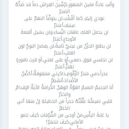
وأنتِ عادةُ مابينَ الشهورِ،ترُشِّينَ الفِراشَ دماً قد ضَخَّهُ
الضجرُ
عودي إليكِ كما أقْبَلْتِ،لن يتوضَّأَ النهارُ على
عينيكِ،أعتذرُ
لن يحملَ القلبُ عاهاتِ النِّساءِ،ولن يشيل أقنعةَ
الأوجاعِ،أعتذرُ
لن يطلعَ الحزْنُ من عينيَّ ثانيةً،لن يفضحَ البوحُ لون
القلبِ،أعتذرُ
لن تجلسي فوق دمعي،أو على لغتي،أو قربَ نافورةٍ
تهتزُّ،أعتذرُ
عذراً،دمي شجرُ الزّقّوم،ذاكرتي مشقوقةٌ،أحْضُنُ
الأضْدادَ،أنشَطِرُ
أنا الجحيمُ النعيمُ القوّةُ الوهَنُ الخُرافةُ الآيةُ الإقدامُ
والحَذَرُ
قلبي تميمتُنا علَّقْتُهُ حذراً من الخطيئةِ إنْ منها أتى
الخَطَرُ
يا غابةَ اليأْسِ،منْ أوحى من الشُّرُفاتِ كيفَ تنمو
الأماني،كيفَ تنتشرُ؟
من غيرُ جرحي يصلّي في العراءِ صلاةَ الحبِّ،يحفظ