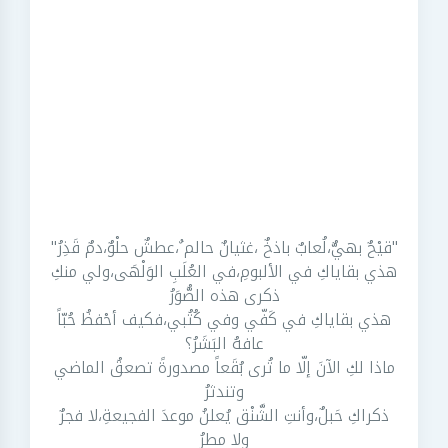
"قيْحٌ بهيٌّ،لُعابٌ باذخٌ ،غثيانٌ حالم ٌ،عطشٌ حلْوٌ،دمٌ قَذِرُ"
هذي بقاياكِ في الألبومِ،في العُلَبِ الوَلْهَى،ولي منكِ
ذكرى هذه الصُّوَرُ
هذي بقاياكِ في كَفّي وفي كُتُبي،فكيف أحْفظُ حُبّاً
عافهُ البَشَرُ؟
ماذا لكِ الآنَ إلّا ما تُرى بُقَعاً مصدورةً تصعقُ الماضي
وتندثرُ
ذكراكِ حَبلٌ،وأنتِ الشَّنْق يُعلنُ موعدَ الفجيعةِ،لا فجرٌ
ولا مطرُ