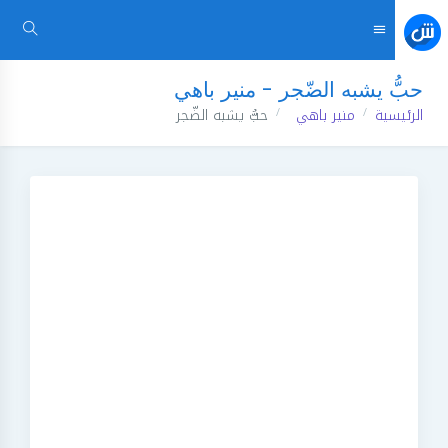
حبُّ يشبه الضّجر - منير باهي
الرئيسية
منير باهي
حبُّ يشبه الضّجر