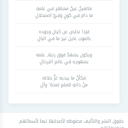
فالعينُ عينُ مشاهدٍ في علمهِ
ما دامَ في كونٍ وفيَّ اضمحلالِ
فإذا تخلص عن كيانِ وجوده
بالموتِ عاينَ غيرَ ما في البالِ
ويكون يشهدُ فوق رتبة ِ علمه
بشهودِهِ في عالمِ الترحالِ
فكأنّ ما يبديه عَزَّ جلاله
منْ ذاتهِ للعلمِ لمحة َ وآلِ
حقوق النشر والتأليف محفوظه لأصحابها تبعاَ لأسمائهم
وتصنيفاتهم