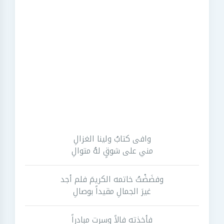
وافى كتابُ ولينا الغزالِ
مني على شوقٍ لهُ متوالِ
وفضَضْتُ خاتمه الكريمَ فلم أجد
غيرَ الجمالِ مقيداً بوصالِ
فأخذته فالاً وسرت مبادراً