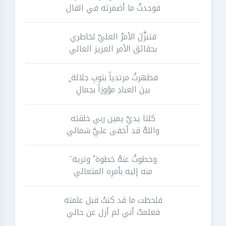
فوجدتُ ما أضمرته في الفال
فتنزَّلَ الأمرُ العليّ لخاطري
بحقائق الأمر العزيز العالي
فظهرتُ مرتدياً بثوبِ جلالة ٍ
بينَ العبادِ مؤوزاً بجمالِ
كلتا يديّ يمين ربي خلقته
واللهُ قد أخفى عليَّ شمالي
وخطوتُ عنهُ خطوة ً وترية َ
منه إليه بأمرِه المتعالي
فلحظت ما قد كنتُ قبل علمته
فعلمتُ أني لم أزل عن حالي