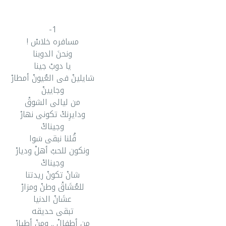
1-
مسافره خلاسْ !
ونحنَ الدوبنا
يا دوبْ جينا
شايلينْ فى العُيونْ أمطارْ
وجايينْ
من ليالى الشوقْ
ودايرِنكْ تكونى نهارْ
وجيناكْ
قُلنا نبقى سَوا
ونكون للحبْ أهلْ وديارْ
وجيناكْ
شانْ تكونْ ريدتنا
للعُشَاقْ وطنْ ومزارْ
عشَانْ الدنيا
تبقى حديقه
من أطفالْ .. ومنْ أطيارْ