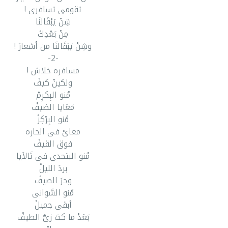
تقومى تسافرى !
شِنْ يَبْقَالنَا
مِنْ بَعْدِكْ
وشِنْ يَبْقَالنَا من أشعارْ !
-2-
مسافره خلاسْ !
ولكينْ كيفْ
مُنو البِكرِمْ
مَعَايا الضيفْ
مُنو البِرْكِزْ
معاىْ فى الحاره
فوق القيفْ
مُنو البتحدى فى تَالاَيا
بردَ الليلْ
وحرَ الصيفْ
مُنو السَّوانى
أبقى جميلْ
بَعَدْ ما كتَ زىَّ الطيفْ