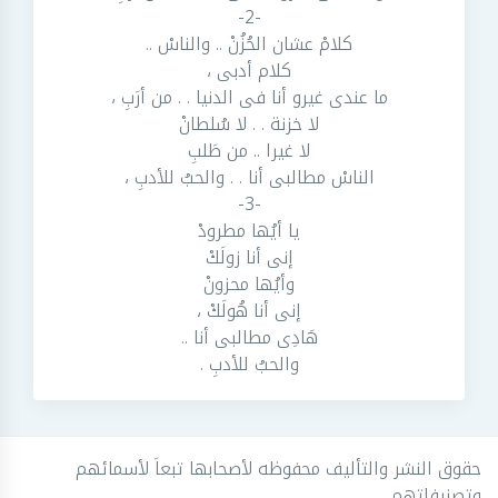
-2-
كلامْ عشان الحُزُنْ .. والناسْ ..
كلام أدبى ،
ما عندى غيرو أنا فى الدنيا . . من أرَبِ ،
لا خزنة . . لا سُلطانْ
لا غيرا .. من طَلبِ
الناسْ مطالبى أنا . . والحبُ للأدبِ ،
-3-
يا أيُها مطرودْ
إنى أنا زولَكْ
وأيُها محزونْ
إنى أنا هُولَكْ ،
هَادِى مطالبى أنا ..
والحبُ للأدبِ .
حقوق النشر والتأليف محفوظه لأصحابها تبعاَ لأسمائهم
وتصنيفاتهم