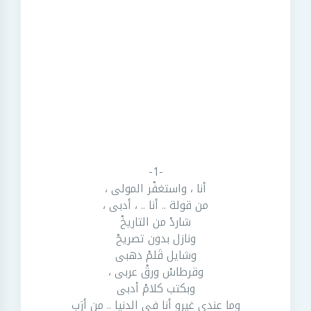
-1-
أنا ، واستغفْر المولى ،
من قولة .. أنا .. ، أدبى ،
شاردْ من التاريخْ
ونازل بدون تصريحْ
وشايل قَلمْ دهبى
وقرطاسْ ورقْ عربى ،
وبكتب كلامْ أدبى
وما عندى غيرو أنا فى الدنيا .. من أرَبِ