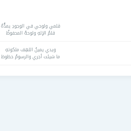
قلمي ولوحي في الوجودِ يمدُّهُ
قلمُ الإلهِ ولوحهُ المحفوظُ
ويدي يمينُ اللهِف ملكوتهِ
ما شيئت أجري والرسومُ حظوظ