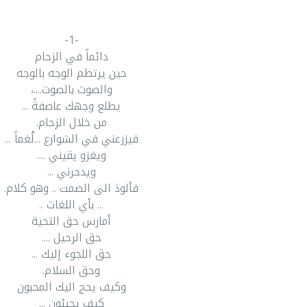
-1-
دائماً في الزحام
حين يرتطم الوجه بالوجه
والصوت بالصوت....،
يطلع وجهك عاصفةً ...
من خلال الزحام.
فيزرعني في الشوارع ...لُغماً ...
ويغزو يقيني ....
ويدحرني ...
فألوذ الى الصمت .. وهو كلام.
... بأي اللغات ..
أمارس حق التحية
حق الرحيل ....
حق اللجوء إليك ...
وحق السلام.
وكيف يحج اليك المحبون
كيف يجيئون ...