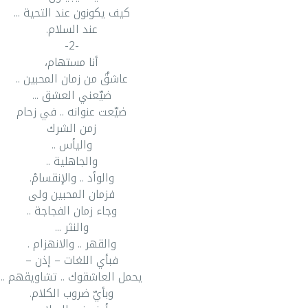
كيف يكونون عند التحية ...
عند السلام.
-2-
أنا مستهام،
عاشقٌ من زمان المحبين ..
ضيّعني العشق ...
ضيّعت عنوانه .. في زحام
زمن الشرك
واليأس ..
والجاهلية ..
والوأد .. والإنقسامْ.
فزمان المحبين ولى
وجاء زمان الفجاجة ..
والنثر ...
والقهر .. والانهزام .
فبأي اللغات – إذن –
يحمل العاشقوك .. تشاويقهم ..
وبأيّ ضروب الكلام.