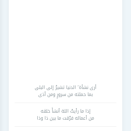
أرى نشأة َ الدنيا تشيرُ إلى البلى
بما حملته من سرورٍ ومن أذى
إذا ما رأيتُ اللهَ أنشأَ خلقه
من أعماله فرّقت ما بين ذا وذا