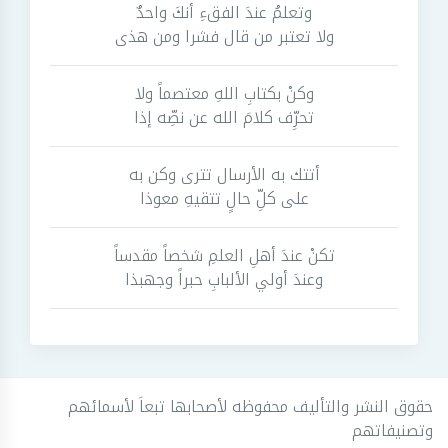
وتعلمُ عندَ الفقءِ أنكَ واحدٌ
ولا تعتبر من قال فشرا ومن هذى
وكنْ بكتابِ اللهِ معتصماً ولا
تحرِّف كلامَ الله عن نصِّه إذا
أتتك به الأرسال تترى وكن به
على كلِّ حالٍ تتقيهِ معوذا
تكنْ عندَ أهلِ العلمِ شخصاً مقدساً
وعندَ أولي الألبابِ حبراً وجهبذا
حقوق النشر والتأليف محفوظه لأصحابها تبعاَ لأسمائهم
وتصنيفاتهم