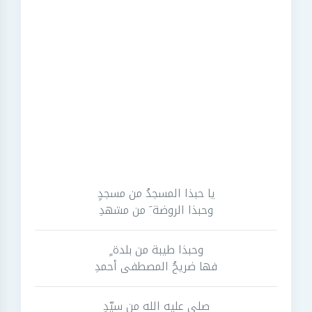
يا حبذا المسجدُ من مسجدٍ
وحبذا الروضة َ من مشهدِ
وحبذا طيبة من بلدة ٍ
فها ضريحُ المصطفى أحمدِ
صلى عليه الله من سيِّدٍ