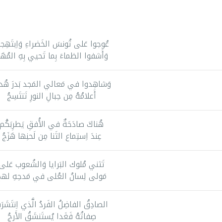
عُوجوا عَلى تُونسَ الخَضراءِ وَاِبتَهِج
وَأَشفوا الظماءَ بِما تَحيي بِهِ المُهَج
وَشاهِدوا في مَعالي المَجد بَدرَ هُد
أَعلامُهُ مِن حِبالِ النورِ تَنتَسِجُ
هُناكَ صادَحَةٌ في الأُفقِ يَطرِبَكُم
عِندَ اِستِماع الثَنا مِن لَحنِها هَزَجُ
تَثني مُلوك البَرايا وَالشُعوب عَلى
مَولى لِسانُ العُلى في مَدحِهِ لهج
الصادِقُ الفاضِلُ الفَردُ الَّذي اِنتَشَرَ
صِفاتُهُ فَغَدا يُستَنشَقُ الأَرجُ