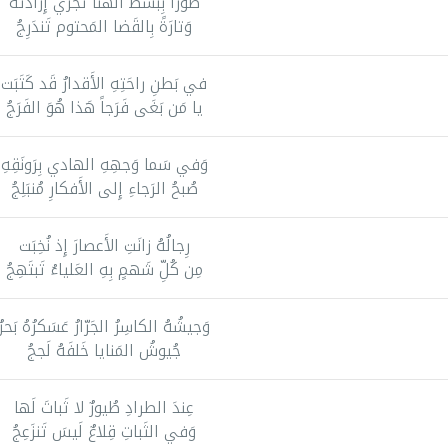
طَوراً بِبَسط الهَنا تَجري إِرادَتُهُ
وَتارَةً بِالقَضا المَحتوم تَندَرِجُ
في بَطنِ راحَتِهِ الأَقدارُ قَد كَتَبَت
يا مَن بَغَى فَرَجاً هَذا هُوَ الفَرَجُ
وَفي سَما وَجهِهِ الهادي بِرَونَقِهِ
صُبحُ الرَجاءِ إِلى الأَفكارِ مُنبَلِجُ
رِجالُهُ زانَتِ الأَعصارَ إِذ نُخِبَت
مِن كُلِّ شَهمٍ بِهِ العَلياءُ تَبتَهِجُ
وَجيشُهُ الكاسِرُ الجَرّارُ عَسَكرُهُ بَحرٌ
جُيوشُ المَنايا خَلفَهُ لَججُ
عِندَ الطرادِ طُيورٌ لا ثَباتَ لَها
وَفي الثَباتِ قِلاعٌ لَيسَ تَنزَعِجُ