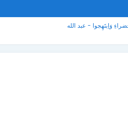
اءِ وَاِبتَهِجوا - عبد الله