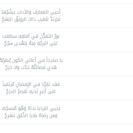
أَحيى المَعارفَ وَالآدابَ يَنشُرُها
فَاِرتَدَّ للعَربِ ذاكَ الرَونَقُ البَهجُ
نورُ التَمَدُّن في آفاقِهِ سَطَعَت
عَلى البَريَّةِ مِنهُ لِلهُدى سرُجُ
يا صادِحاً في أَعالي الكَون يُطرِبُهُ
هَذي فَضائِلُهُ حدّث وَلا حَرَجُ
فَقَد تَفَرَّدَ في الإِفضالِ مُرتَقياً
عَلى أَثيرٍ لَدَيهِ تَقصرُ الدرَجُ
يَحيي البَرايا نَداهُ وَهُوَ مُنسَكِبٌ
وَمِن رِضاهُ بلايا الخُلقِ تَنفَرِجُ