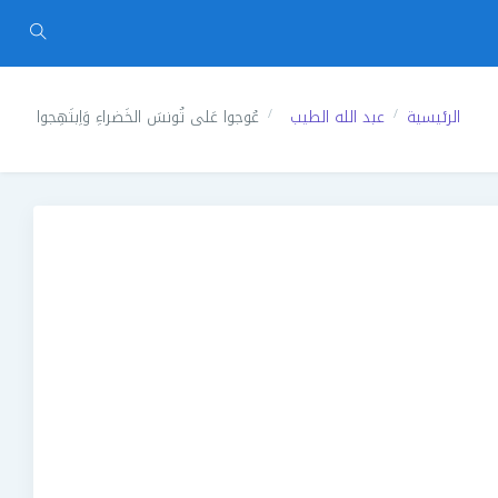
الرئيسية
عبد الله الطيب
عُوجوا عَلى تُونسَ الخَضراءِ وَاِبتَهِجوا