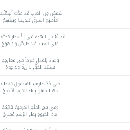
شَمسٌ مِن الغَرب قَد مَدَّت أَشِعَّتُه
فَأَصبَحَ الشَرقُ يُبديها وَيَبتَهِجُ
قَد أَسَّسَ الهَدءَ في الأَقطارِ مُحتَفِظ
عَلى العِباد فَلا طَيشٌ وَلا هَوَجُ
وَشادَ لِلعَدلِ صَرحاً في مَعالِمِهِ
فَشيَّدَ الحَقَّ لا زيغٌ وَلا عِوَجُ
في خَدِّ صارِمِهِ المَصقول مَنصله
ماءُ الجَمالِ بِماءِ المَوتِ مُنَدَمِجُ
وَفي فَمِ القَلَمِ المَرفوعُ قائِمُهُ
ماءُ الحَيوةِ بِماءِ الرُشدِ مُمتَزِجُ