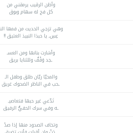
وأظن الرقيب يرمقني من
كل فج له سهام وبوق
وهي تزجي الحديث من فمها النا
عِسِ, يا حبذا النبيذ العتيق !!
وأشارت بنانها ومن العسـ
ـجد وَقْفٌ وللثنايا بريق
والمحيّا ريّان طلق وطفل الـ
ـحب في الناظر الضحوك غريق
تَدّعي غير حبها فتعاصيـ
ـه وفي سرك الحفيُّ الرفيق
وتخاف الصدود منها إذا صدْ
ـدَتْ وإن أقبلت فأنت تضيق