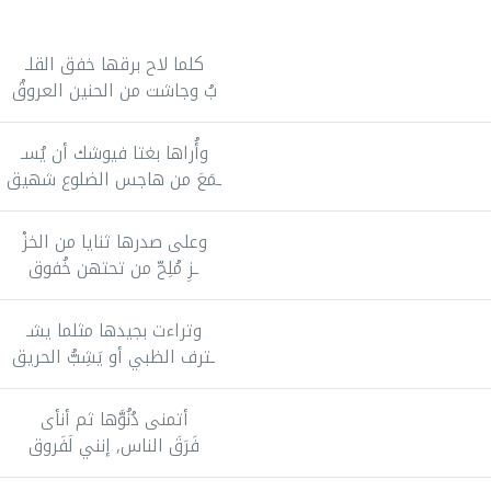
كلما لاح برقها خفق القلـ
بُ وجاشت من الحنين العروقُ
وأُراها بغتا فيوشك أن يُسـ
ـمَعَ من هاجس الضلوع شهيق
وعلى صدرها ثنايا من الخزْ
ـزِ مُلِحّ من تحتهن خُفوق
وتراءت بجيدها مثلما يشـ
ـترف الظبي أو يَشِبُّ الحريق
أتمنى دُنُوَّها ثم أنأى
فَرَقَ الناس, إنني لَفَروق