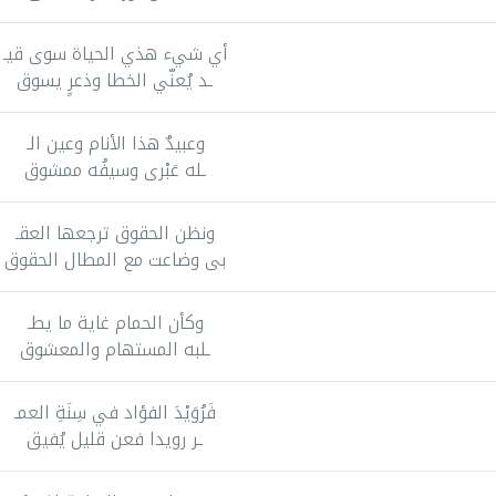
أي شيء هذي الحياة سوى قيـ
ـد يُعنّي الخطا وذعرٍ يسوق
وعبيدٌ هذا الأنام وعين الـ
ـله عَبْرى وسيفُه ممشوق
ونظن الحقوق ترجعها العقـ
بى وضاعت مع المطال الحقوق
وكأن الحمام غاية ما يطـ
ـلبه المستهام والمعشوق
فَرُوَيْدَ الفؤاد في سِنَةِ العمـ
ـر رويدا فعن قليل يُفيق