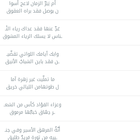
أم يَبَرّ الزمان لاعج أسوا
ن بوصل فقد براه العقوق
عَدِّ عنها فقد عداك رياء النْـ
ـناس لا يسلك الرياء المشوق
وابك أيامك اللواتي تقضّيـ
ـن فقد باين الشبابُ الأنيق
ما تملّيت غير زهرة آما
ل طوتهامن الليالي خريق
وعزاء الفؤاد كأس من الشعـ
ـر دِهَاق حَبابُها مرموق
أَنّةُ المرهق الأسير وفي جنـ
ـبيه من ثورة مَريدٌ طليق