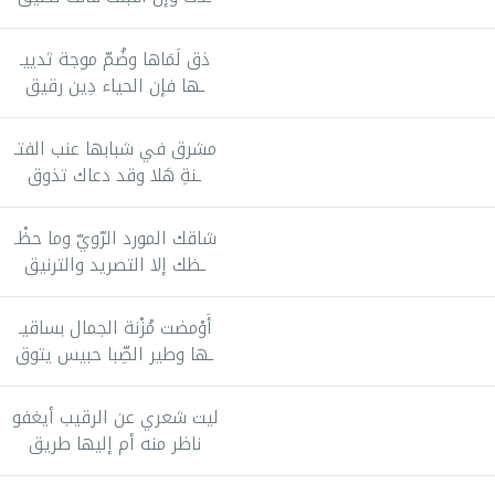
ذق لَمَاها وضُمّ موجة ثدييـ
ـها فإن الحياء دِين رقيق
مشرق في شبابها عنب الفتـ
ـنةِ هَلا وقد دعاك تذوق
شاقك المورد الرّويّ وما حظْـ
ـظك إلا التصريد والترنيق
أَوْمضت مُزْنة الجمال بساقيـ
ـها وطير الصِّبا حبيس يتوق
ليت شعري عن الرقيب أيغفو
ناظر منه أم إليها طريق