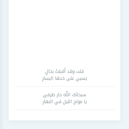
قلت وقد أَقبلتْ بخالٍ
يَسبي على خدها اليسارِ
سبحانَك اللّه حار طرفي
يا مولج الليلِ في النهارِ