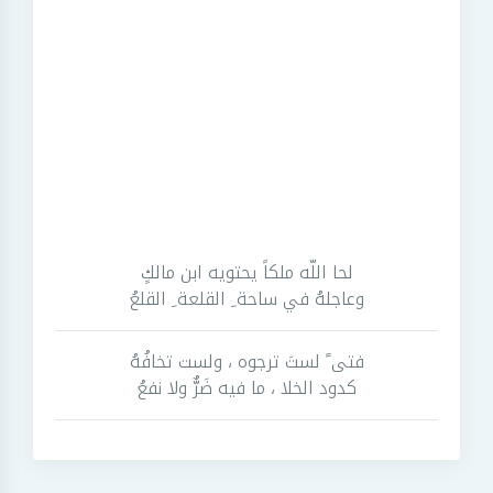
لحا اللّه ملكاً يحتويه ابن مالكٍ
وعاجلهُ في ساحة ِ القلعة ِ القلعُ
فتى ً لستَ ترجوه ، ولست تخافُهُ
كدود الخلا ، ما فيه ضَرٌّ ولا نفعُ