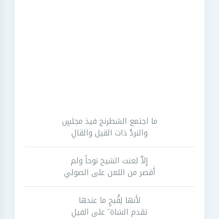
ما اجتمع الشطرنج فيذ مجلسٍ
والنردُ ذات القيل والقالِ
إِلاّ لعنت الشيخ نوحاً ولم
أَقصر من اللعن على الصولي
لأَنها لِقُبحِ ما عندها
تقدم الشاة َ على الفيلِ