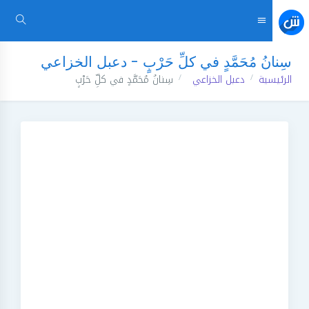
سِنانُ مُحَمَّدٍ في كلِّ حَرْبٍ - دعبل الخزاعي
الرئيسية
دعبل الخزاعي
سِنانُ مُحَمَّدٍ في كلِّ حَرْبٍ