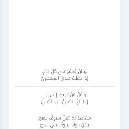
سِنانُ مُحَمَّدٍ في كلِّ حَرْبٍ
إذا نهلتْ صدورُ السمهريَّ
وأَوَّلُ مَنْ يُجيبُ إِلَى بِرازٍ
إِذَا زاغَ الكميُّ عنِ الكميِّ
مشاهدُ لم تفلَّ سيوفُ تميمٍ
بهنَّ ، ولا سيوفُ بني عديِّ