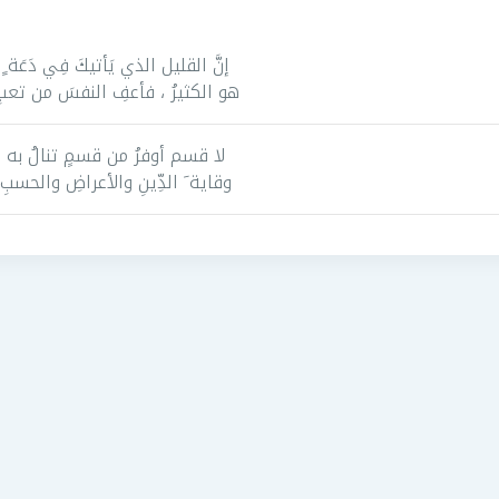
إنَّ القليل الذي يَأتيكَ فِي دَعَة ٍ
هو الكثيرُ ، فأعفِ النفسَ من تعبِ
لا قسم أوفرُ من قسمٍ تنالُ به
وقاية َ الدِّينِ والأعراضِ والحسبِ