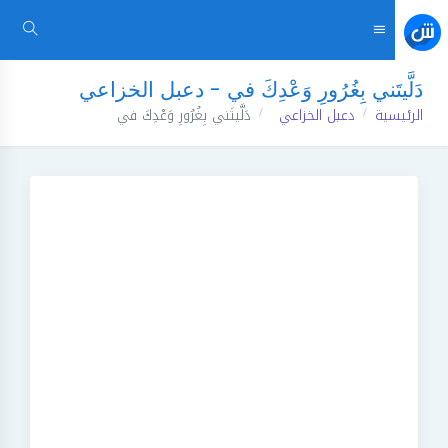
دَلَّيتَني بِغُرُورِ وَعْدِكَ في - دعبل الخزاعي
الرئيسية
دعبل الخزاعي
دَلَّيتَني بِغُرُورِ وَعْدِكَ في