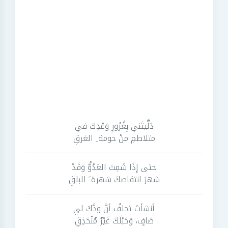
دَلَّيتَني بِغُرُورِ وَعْدِكَ في
متلاطمِ منْ حومة ِ الغرقِ
حتى إِذَا شَمِتَ العَدُوُّ وَقَدْ
شهرَ انتقاصكَ شهرة َ البلقِ
أنشأتَ تحلفُ أنَّ ودَّكَ لي
صَافٍ، وَحَبْلَكَ غَيْرُ مُنْحَذِقِ