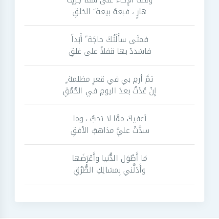
هارٍ ، فبعهُ بيعة َ الخلقِ
فمتَى سأَلْتُكَ حاجَة ً أَبَداً
فاشددْ بها قفلاً على غلقِ
ثمَّ أرمِ بي في قعرِ مظلمة ٍ
إِنْ عُدْتُ بعدَ اليومِ في الحُمُقِ
أعفيكَ ممَّا لا تحبُّ ، وما
سدَّتْ عليَّ مذاهبُ الأفقِ
مَا أَطْوَل الدُّنيا وأَعْرَضَها
وأَدَلَّني بِمسَالِكِ الطُّرُقِ