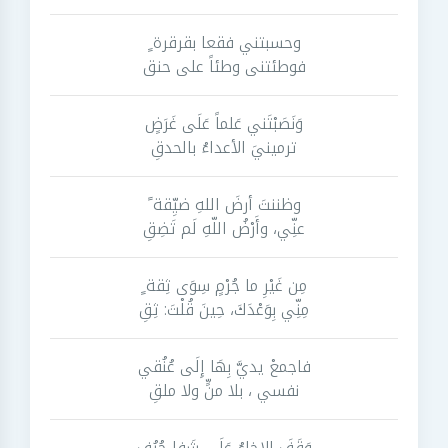
وحسبتني فقعا بقرقرة ٍ
فوطئتنى وطئاً على حنق
وَنَصَبْتَني عَلماً عَلَى غَرَضٍ
ترمينيَ الأعداءُ بالحدقِ
وظننتَ أرضَ اللهِ ضيِّقة ً
عنِّي، وأَرْضُ اللّهِ لَم تَضِقِ
مِن غَيْرِ ما جُرْمٍ سِوَى ثِقة ٍ
مِنِّي بِوَعْدَكَ، حِينَ قُلْتَ: ثِقِ
فاجمعْ يديَّ بِهَا إِلَى عُنُقي
نفسي ، بلا منٍّ ولا ملقِ
وَقَفَ الإِخاءُ عَلَى شَفا جُرُفٍ