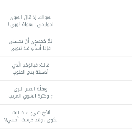
بهواكَ، إذ قالَ الهوى
لجوارحي : بهواهُ ذوبي !
ثمَّ کجهدي أَنْ تحسني
فإذا أَسأْتِ فلا تتوبي
قالتْ: فبالوَجْدِ الَّذي
أذهبتهُ بدمِ القلوبِ
وبقلَّة الصبر البري
ءِ وكثرة الشوقِ المريبِ
ألأيَّ شيءٍ قلتَ للشـ
ـكوى ، وقد خرسَتْ، أَجيبي!؟