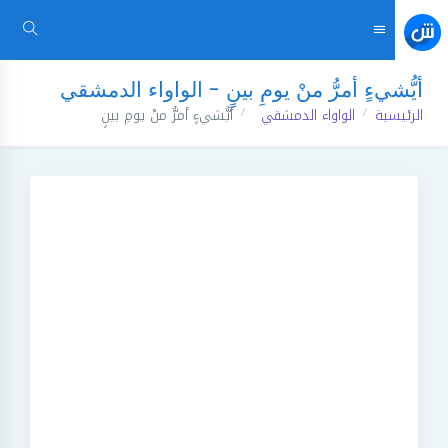
أيُّشيءٍ أمرُّ منْ يومِ بينٍ - الواواء الدمشقي
الرئيسية
الواواء الدمشقي
أيُّشيءٍ أمرُّ منْ يومِ بينٍ