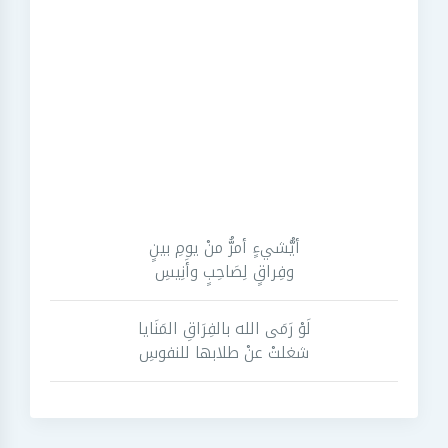
أيُّشيءٍ أمرُّ منْ يومِ بينٍ
وفِراقٍ لِصَاحِبٍ وأَنِيسِ
لَوْ رَمَى الله بالفِرَاقِ المَنَايا
شغلتْ عنْ طلابها للنفوسِ