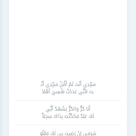
سَيِّدِي أَنْتَ لَمْ أَقُلْ سَيِّدِي أَنْـ
ـتَ لأَنِّي عَدَدْتُ نَفْسِيَ أَهْلاَ
أَنَا حُرٌّ والحُرُّ يَشْهَدُ أَنِّي
لَكَ عَبْدٌ فکكْتُبْ بِذَاكَ سِجِلاَّ
شَرَفي إنْ رَضِيتَ بي لَكَ مَمْلُو