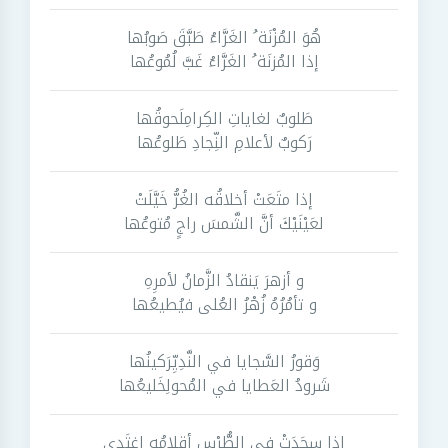
هُوَ المُزْنَة ُ الغَرَّاءُ طَبَّقَ صَوبُها
إذا المُزنَة ُ الغَرَّاءُ غَبَّ لُمُوعُها
طَلوبٌ لغاياتِ الكِرامِلَحوقُها
رَكوبٌ لأعلامِ النِّجادِ طَلوعُها
إذا متَعَتْ أخلاقُه الغُرُّ خَيَّلَتْ
لعَيْنَيْكَ أنَّ الشَّمسَ راجٍ مُتوعُها
و أزهرَ يَنقادُ الزَّمانُ لأمرِهِ
و تأمُرُهُ زُهْرُ العُلى فيُطيعُها
وَقورُ السَّجايا في النَّدِيِّرَكينُها
شَرودُ العَطايا في المُحولِخَليعُها
إذا سجَدَتْ في الطُّرْسِ أقلامُه اغتَدى