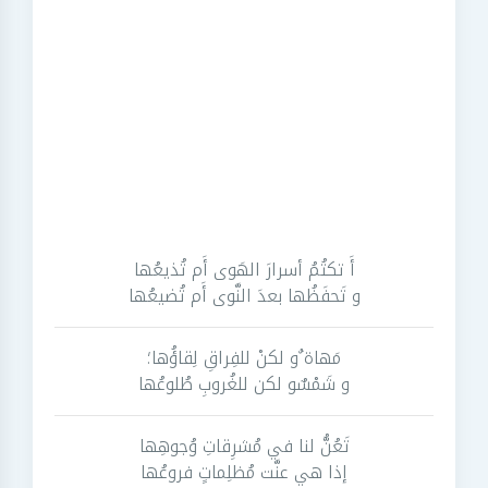
أَ تكتُمُ أسرارَ الهَوى أَم تُذيعُها
و تَحفَظُها بعدَ النَّوى أَم تُضيعُها
مَهاة ٌو لكنْ للفِراقِ لِقاؤُها؛
و شَمْسٌو لكن للغُروبِ طُلوعُها
تَعُنُّ لنا في مُشرِقاتِ وُجوهِها
إذا هي عنَّت مُظلِماتٍ فروعُها