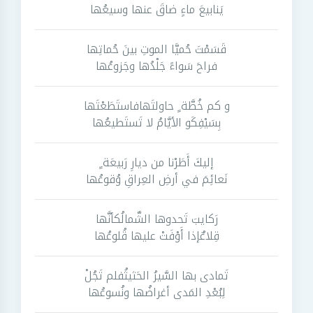
يَنابيعَ ماءٍ ضاقَ عنها وسيعُها
قَسَمْتَ حُميَّا الموتِ بينَ حُماتِها
فراحَ سَواءً جَلْدُها وجَزوعُها
و كم خُطَّة ٍ حاولتَهافاستَطَعْتَها
بِسَيْفِكَو الأيَّامُ لا تَستَطيعُها
إليكَ أَطَرْنا من ديارِ رَبيعَة ٍ
نَعائِمَ في أرضِ العِراقِ وُقوعُها
رَكايبَ تَحدوها الشَّمالُكأنَّها
قِلاعٌإذا أَوْفَتْ عليها قُلوعُها
تَمادى بها السَّيرُ الحَثيثُفلم تَجُلْ
لِبُعْدِ المَدى أغراضُها ونُسوعُها