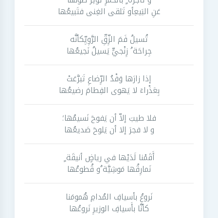
عَنِ البَيعِأو تَلقى الغِنى فتَبيعُها
تُسيلُ فَمَ الزِّقِّ الرَّوِيِّكأنَّه
جِراحَة ُ زِنْجيٍّ يَسيلُ نَجيعُها
إذا زارَها وَفْدُ الرِّضاعِ تَبرَّعَتْ
بِعَذْراءَ لا يَهوى الفِطامَ رضيعُها
فلا طيبَ إلاّ أن يَفوحَ نَسيمُها؛
و لا فجرَ إلا أن يَلوحَ صَديعُها
أَقَمْنا لَدَيْها في رياضٍ أنيقَة ٍ
نَمارِقُها مَوشِيَّة ٌو قُطوعُها
نَروعُ بأسيافِ المُدامِ هُمومَنا
كأنَّا بأَسيافِ الوزيرِ نَروعُها