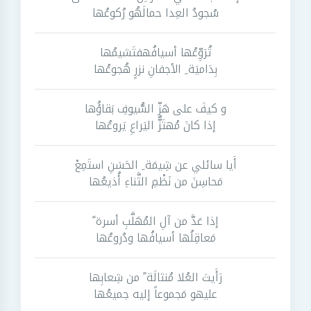
سُجودُ العِدا حمالَهُو رُكوعُها
تُرَوِّعُها أسيافُهفتَشيمُها
بِدَاميَة ِ الأجفانِ نزرٍ هُجوعُها
و كيفَ على هَزِّ السُّيوفِ بَقاؤُها
إذا كانَ مُهتَزُّ اليَراعِ يَروعُها
أَيا سائلي عن شِيمَة ِ الحَسَنِ استَمِعْ
مَحاسِنَ من نَظْمِ الثَّناءِ أُذيعُها
إذا عَدَّ من آلِ المُهَلَّبِ أسرة ً
مَعاقِلُها أسيافُها ودُروعُها
رَأَيتَ العُلا مُنثالَة ً من شِعابِها
عليهو مَجموعاً إليه جميعُها