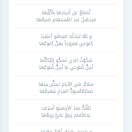
تُصانِعُ عن أَجيادِها بأَكُفِّها
فيحسُنُ عندَ المُستهامِ صَنيعُها
و لمَّا تَبادَلْنا العِناقَو أعنَقَتْ
دُموعيَ مَمزوجاً بهنَّ دُموعُها
شَكَوْتُ الذي تَشكُو إليَّكأنَّما
تُجِنُّ ضُلوعي ما تُجِنُّ ضُلوعُها
سَلامٌ على الأيامِ تَبيَضُّ بينَها
صَنائِعُمُسوَدُّ العِذارِ شَفيعُها
تَلَفَّتُّ بعدَ الأربعينَو أسرَعَت
عِجالاًفلم يَربَعْ عليَّ رَبِيعُها
و تاجرَة ٍ بالخَمْرِ تُؤثِرُ صَوْنَها