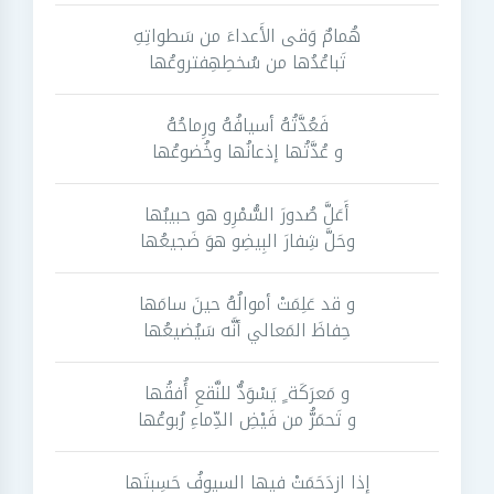
هُمامٌ وَقى الأَعداءَ من سَطواتِهِ
تَباعُدُها من سُخطِهِفتروعُها
فَعُدَّتُهُ أسيافُهُ ورِماحُهُ
و عُدَّتُها إذعانُها وخُضوعُها
أَعَلَّ صُدورَ السُّمْرِو هو حبيبُها
وحَلَّ شِفارَ البِيضِو هوَ ضَجيعُها
و قد عَلِمَتْ أموالُهُ حينَ سامَها
حِفاظَ المَعالي أنَّه سَيُضيعُها
و مَعرَكَة ٍ يَسْوَدُّ للنَّقعِ أُفقُها
و تَحمَرُّ من فَيْضِ الدِّماءِ رُبوعُها
إذا ازدَحَمَتْ فيها السيوفُ حَسِبتَها