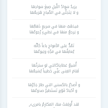
يزيدُ سَوادُ اللَّيلِ صِبغَ سَوادِها
و لا يَتَجلَّى في الصَّباحِ هَزيعُها
فيذهَبُ منها في سَريعٍ ذَهابُها
و يَرجعُ منها في بَطيءٍ رُجوعُها
تَمُدُّ على الأمواجِ باعاً كأنَّه
يُعانِقُها في مَدِّهِ ويَبوعُها
أُشيعُ عَطاياكَالتي لو سترتُها
لَقامَ الغِنى عنِّي خَطيباً يُشيعُها
و أَصدَعُ بالحُسنى التي طارَ ذِكرُها
و أكبادُ قَوْمٍ تَستَطيرُ صدوعُها
لقد أُولِعَتْ منكَ المَكارِمُ بامرىء ٍ