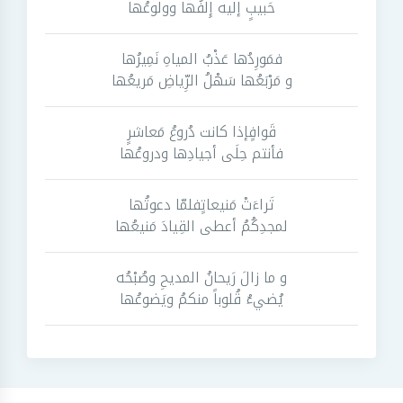
حَبيبٍ إليه إِلفُها وولوعُها
فمَورِدُها عَذْبُ المياهِ نَمِيرُها
و مَرْبَعُها سَهْلُ الرِّياضِ مَريعُها
قَوافٍإذا كانت دُروعُ مَعاشرٍ
فأنتم حِلَى أجيادِها ودروعُها
تَراءَتْ مَنيعاتٍفلمّا دعوتُها
لمجدِكُمُ أعطى القِيادَ مَنيعُها
و ما زالَ رَيحانُ المديحِ وصُبْحُه
يُضيءُ قُلوباً منكمُ ويَضوعُها