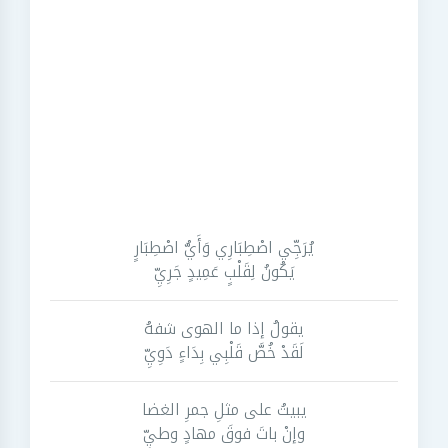
يُرَجِّي اصْطِبَارِي وَأَيُّ اصْطِبَارٍ
يَكُونُ لِقَلْبٍ عَمِيدٍ جَرِيِّ
يقولُ إذا ما الهوى شفهُ
لَقَدْ خُصَّ قَلْبِي بِدَاءٍ دَوِيِّ
يبيتُ على مثلِ جمرِ الغضا
وإنْ باتَ فوقَ مهادٍ وطيِّ