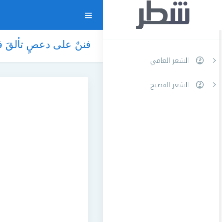
فننٌ على دعصٍ تألقَ فو
الشعر العامي
الشعر الفصيح