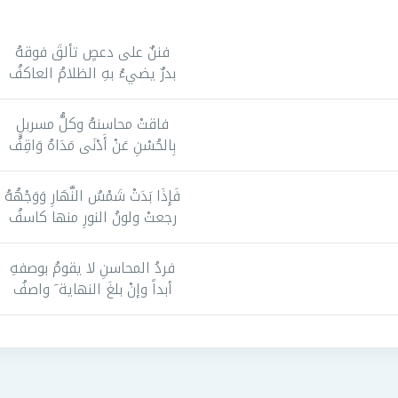
فننٌ على دعصٍ تألقَ فوقهُ
بدرٌ يضيءُ بهِ الظلامُ العاكفُ
فاقتْ محاسنهُ وكلُّ مسربلٍ
بِالحُسْنِ عَنْ أَدْنَى مَدَاهُ وَاقِفُ
فَإِذَا بَدَتْ شَمْسُ النَّهَارِ وَوَجْهُهُ
رجعتْ ولونُ النورِ منها كاسفُ
فردُ المحاسنِ لا يقومُ بوصفهِ
أبداً وإنْ بلغَ النهاية َ واصفُ