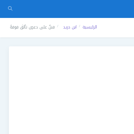
الرئيسية
ابن دريد
فننٌ على دعصٍ تألقَ فوقهُ