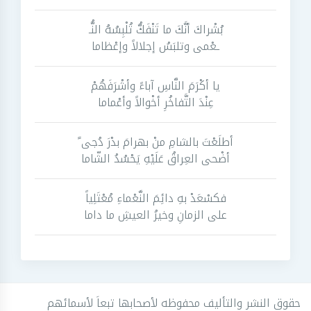
بُشْراكَ أنَّكَ ما تَنْفَكُّ تُلْبِسُهُ النُّـ
ـعْمى وتلبَسُ إجلالاً وإعْظاما
يا أكْرَمَ النَّاسِ آباءً وأشْرَفَهُمْ
عِنْدَ التَّفاخُرِ أخْوالاً وأعْماما
أطلَعْتَ بالشامِ منْ بهرامَ بدْرَ دُجى ً
أضْحى العِراقُ عَلَيْهِ يَحْسُدُ الشّاما
فکسْعَدْ بهِ دائِمَ النَّعْماءِ مُعْتَلِياً
على الزمانِ وخيرُ العيشِ ما داما
حقوق النشر والتأليف محفوظه لأصحابها تبعاَ لأسمائهم