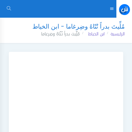
مُلِّيتَ بدراً تُنّاهُ وضِرغاما - ابن الخياط
الرئيسية
ابن الخياط
مُلِّيتَ بدراً تُنّاهُ وضِرغاما