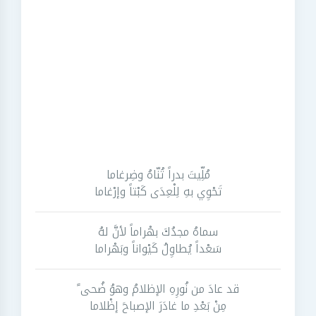
مُلِّيتَ بدراً تُنّاهُ وضِرغاما
تَحْوِي بهِ لِلْعِدَى كَبْتاً وإرْغاما
سماهُ مجدُكَ بهْراماً لأنَّ لهُ
سَعْداً يُطاوِلُ كَيْواناً وبَهْراما
قد عادَ من نُورِهِ الإظلامُ وهوُ ضُحى ً
مِنْ بَعْدِ ما غادَرَ الإصباحَ إظْلاما