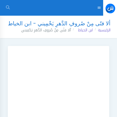
ألا فتًى مِنْ صُروفِ الدَّهرِ يَحْمِيني - ابن الخياط
الرئيسية
ابن الخياط
ألا فتًى مِنْ صُروفِ الدَّهرِ يَحْمِيني