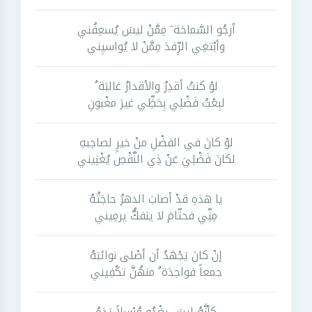
أرجُو السَّماحَة َ مِمَّنْ ليسَ يُسعِفُني
وأبْتغِي الرِّفدَ مِمَّنْ لا يُواسيِني
لوْ كنتُ أقدِرُ والأقدارُ غالبَة ٌ
لبِعْتُ فَضْلِي بِحَظِّي غيرَ مغْبونِ
لوْ كانَ في الفضْلِ منْ خيرٍ لصاحِبهِ
لكانَ فَضْلِيَ عَنْ ذِي النَّقْصِ يُغْنِيني
يا هذهِ قدْ أصابَ الدهرُ حاجَتُهُ
مِنِّي فحتّامَ لا ينفكُّ يرمِيني
إنْ كانَ يَجْهَدُ أن أصْلى نوائبَهُ
جمعاً فواحِدَة ٌ منهُنَّ تكْفِيني
كأنَّهُ ليسَ يغْدُو مُرْسِلاً يَدَهُ