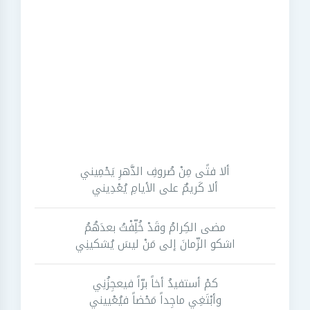
ألا فتًى مِنْ صُروفِ الدَّهرِ يَحْمِيني
ألا كَريمٌ على الأيامِ يُعْدِيني
مضى الكِرامُ وقَدْ خُلِّفْتُ بعدَهُمُ
اشكو الزّمانَ إلى مَنْ ليسَ يُشكينِي
كمْ أستفيدُ أخاً برّاً فيعجِزُنِي
وأبْتَغِي ماجِداً مَحْضاً فيُعْييني