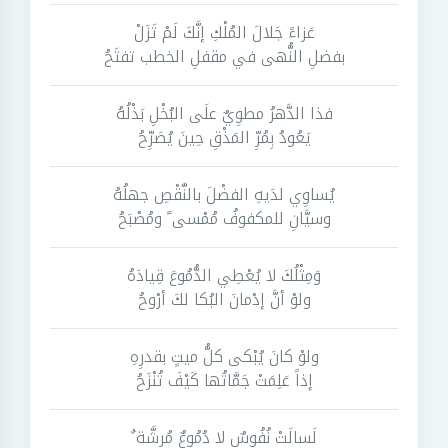
عَزاءً جَلالَ المُلْكِ إنَّكَ لَمْ تَزَلْ
بفضلِ النُّهى في مقفلِ الخطب تفتَحُ
فذا الدَّهرُ مطوِيٌ علَى البُخْلِ بَذْلُهُ
يَعُودُ بِمُرِّ المَذْقِ حِينَ يُصَرِّحُ
يُساوِي لدَيهِ الفضْلَ بالنَّقْصِ جهلُهُ
وسيَّانِ للمكفوفُ مُمْسى ً ومُصْبَحُ
وَمِثْلُكَ لا يُعْطِي الدُّمُوعَ قِيادَهُ
ولوْ أنَّ إدْمانَ البُكا لكَ أرْوحُ
ولوْ كانَ يُبْكى كلُّ ميتٍ بقدرِهِ
إذاً عَلِمَتْ جَمَّاتُها كَيْفَ تُنْزَحُ
لَسالَتْ نُفُوسٌ لا دُمُوعٌ مُرِشَّة ٌ