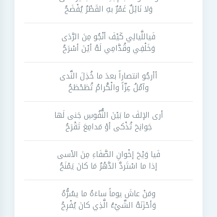
وَلا نَائِلٌ غَمْرٌ بهِ القَطْرُ يُفْضَحُ
فَياللَّيالِي كَيْفَ أنْجُو مِنَ الرَّدَى
وَخَلْفِي وقُدَّامِي لَهُ أيْنَ أسْرَحُ
أأرجُو انتصاراً بعدَ ما خُذِلَ النَّدى
وآمُلُ عِزّاً والْكُرامُ تُطَحْطَحُ
أرى الإلفَ ما بَيْنَ النُّفُوسِ جَنى لَها
جَوانِحَ تُذْكى أوْ مَدامِعَ تَقْرَحُ
فَيا وَيْحَ إخْوانِ الصَّفَاءِ مِنَ الأسى
إذا ما اسْتَردَّ الدَّهْرُ مَا كانَ يَمْنَحُ
ومَنْ عاشَ يوماً ساءَهُ ما يسُرُّهُ
وَأحْزَنَهُ الشَّيْءُ الَّذِي كانَ يُفْرِحُ