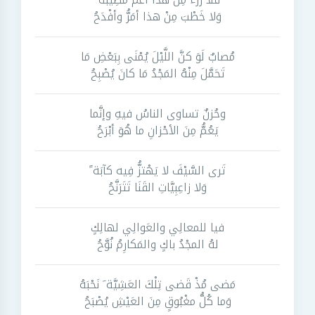
وَلا خَطْبَ مِنْ هذا أمَرُّ وأفْدَحُ
مُصابٌ لَوَ کنَّ اللَّيْلَ يُمْنَى بِبَعْضِ مَا
تَحَمَّلَ مِنْهُ المَجْدُ مَا كانَ يُصْبِحُ
وحُزنٌ تساوى الناسُ فيهِ وإنَّما
يَعُمُّ مِنَ الأحْزانِ ما هُوَ أبْرَحُ
تَرى السَّيْفَ لا يَهْتزُّ فِيه كآبَة ً
وَلا زاعِبِيَّاتِ القَنَا تَتَرَنَّحُ
فيا للمعالِي والعَوالِي لهالِكٍ
لهُ المجْدُ باكٍ والمَكارِمُ نُوَّحُ
مَضى مُذْ قَضى تِلْكَ العَشِيَّة َ نَحْبَهُ
وَما كُلُّ مغْبُوقٍ مِنَ العَيْشِ يُصْبَحُ