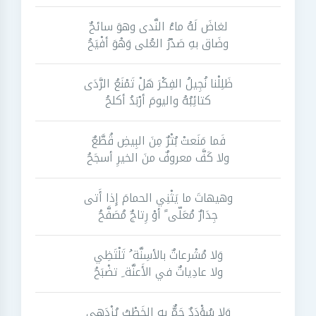
لغاضَ لَهُ ماءُ النَّدى وهوَ سائحٌ
وضَاق بهِ صَدْرُ العُلى وَهْوَ أفْيَحُ
ظَلِلْنا نُجِيلُ الفِكْرَ هَلْ تَمْنَعُ الرَّدَى
كتائِبُهُ واليومَ أرْبَدُ أكلحُ
فَما مَنَعتْ بُتْرٌ مِنَ البِيضِ قُطَّعٌ
ولا كَفَّ معروفٌ منَ الخيرِ أسجَحُ
وهيهاتَ ما يَثْنِي الحمامَ إِذا أَتى
جِدَارٌ مُعَلّى ً أوْ رِتاجٌ مُصَفَّحُ
وَلا مُشْرعاتٌ بالأسِنَّة ُ تَلْتَظِي
ولا عادِياتٌ في الأَعنَّة ِ تضْبَحُ
وَلا سُؤْدَدٌ جَمٌّ بهِ الخَطْبُ يُزْدَهى