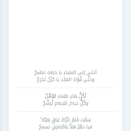
أحتى إلى العلياءِ يا خطبُ تطمحُ
وحَتَّى فُؤادَ المَجْدِ يا حُزْنُ تَجْرَحُ
أَكُلُّ بقاءٍ للفَناءِ مُؤَهَّلٌ
وكُلُّ حياة ٍ للحِمامِ تُرَشَّحُ
سَلَبْتَ فَلَمْ تَتْرُكْ لِباقٍ بَقِيَّة ً
فيا دَهْرُ هلاَّ بالأفاضِلِ تسمحُ