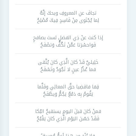
تجافَ عنِ المعروفِ ويحكَ إنَّهُ
لِما يُجْتَوى مِنْ فَاسِدٍ فِيكَ مُصْلِحُ
إذا كنتَ عنْ ذِي الفضلِ لستَ بصافحٍ
فَواحسْرَتا عَمَّنْ تَكُفُّ وَتصْفَحُ
خَلِيليَّ قَدْ كانَ الَّذِي كانَ يُتَّقى
فما عُذْرُ عينٍ لا تَجُودُ وتَسْفَحُ
قِفا فاقضِيا حقَّ المعالِي وقَلَّما
يَقُومُ بِه دَمْعٌ يَجُمُّ وَيطْفَحُ
فمنْ كانَ قبلَ اليومِ يستقبحُ البُكا
فَقَدْ حَسُنَ اليَوْمَ الَّذِي كانَ يَقْبُحُ
فلا رُزْءَ مِن هذا أعمُّ مُصِيبة ً