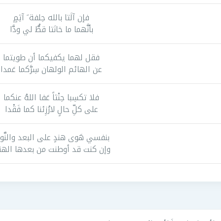
فإن آلَتا بالله حِلفة َ آثِمٍ
بأنَّهما ما خانَتا قطُّ لي ودَّا
فقل لهما يكفيكما أن طويتما
عن الهائم الولهان سِرَّكما عَمدا
فلا تكسِبا حِنْثاً عَفا اللهُ عنكما
على كلِّ حالٍ لارُزِئنا كما فَقْدا
بنفسي هَوى هندٍ على البعد والنَّو
وإن كنت قد أوطنت من بعدها الهن