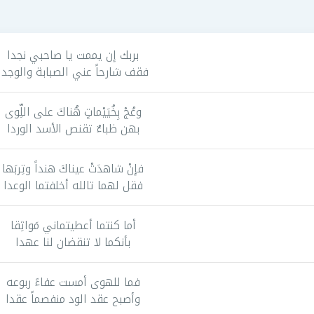
بربك إن يممت يا صاحبي نجدا
فقف شارحاً عني الصبابة والوجدا
وعُجْ بِخُيَيْماتٍ هُناكَ على اللِّوى
بهن ظباءٌ تقنص الأسد الوردا
فإنْ شاهدَتْ عيناكَ هنداً وتِربَها
فقل لهما تالله أخلفتما الوعدا
أما كنتما أعطيتماني مَواثِقا
بأنكما لا تنقضان لنا عهدا
فما للهوى أمست عفاءً ربوعه
وأصبح عقد الود منفصماً عقدا