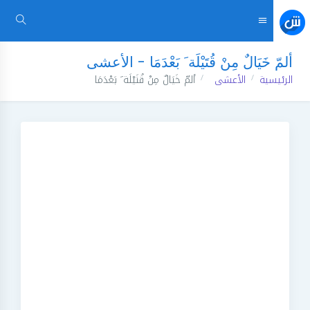
ألمّ خَيَالٌ مِنْ قُتَيْلَة َ بَعْدَمَا - الأعشى
الرئيسية
الأعشى
ألمّ خَيَالٌ مِنْ قُتَيْلَة َ بَعْدَمَا