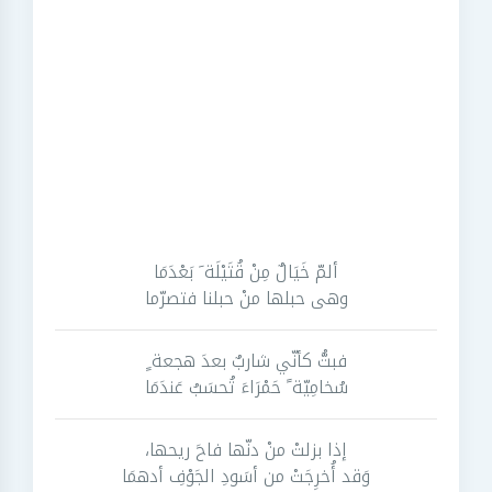
ألمّ خَيَالٌ مِنْ قُتَيْلَة َ بَعْدَمَا
وهى حبلها منْ حبلنا فتصرّما
فبتُّ كأنّي شاربٌ بعدَ هجعة ٍ
سُخامِيّة ً حَمْرَاءَ تُحسَبُ عَندَمَا
إذا بزلتْ منْ دنّها فاحَ ريحها،
وَقد أُخرِجَتْ من أسَودِ الجَوْفِ أدهمَا