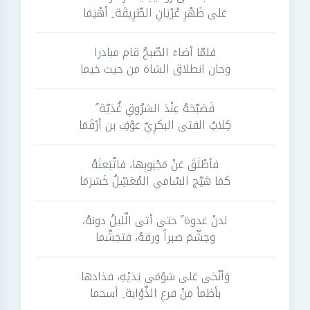
عَلى ظَهْرِ عُرْيَانِ الطّرِيقَة ِ أهْيَمَا
فلمّا أضاءَ الصّبحُ قام مبادرا
وحان انطلاق الشاة من حيث خيما
فَصَبّحَهُ عِنْدَ الشرُوقِ غُدَيّة ً
كِلابُ الفتى البكرِيّ عوْفِ بن أرْقَمَا
فأطْلَقَ عَنْ مَجْنِوبِها، فاتّبَعنَهُ
كمَا هَيّج السّامي المُعَسِّلُ خَشرَمَا
لدنْ غدوة ً حتى أتى الّليلُ دونهُ،
وجشّمَ صبراً ورقهُ، فتجشّما
وَأنْحَى عَلى شؤمَى يَدَيْهِ، فذادها
بأظمأ منْ فرعِ الذّؤابة ِ أسحما