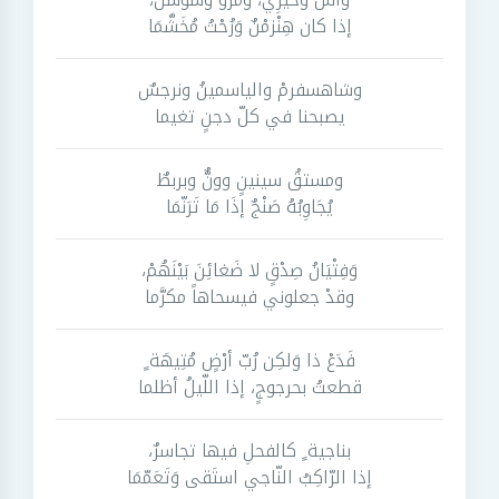
إذا كان هِنْزمْنٌ وَرُحْتُ مُخَشَّمَا
وشاهسفرمْ والياسمينُ ونرجسٌ
يصبحنا في كلّ دجنٍ تغيما
ومستقُ سينينٍ وونٌّ وبربطٌ
يُجَاوِبُهُ صَنْجٌ إذَا مَا تَرَنّمَا
وَفِتْيَانُ صِدْقٍ لا ضَغائِنَ بَيْنَهُمْ،
وقدْ جعلوني فيسحاهاً مكرَّما
فَدَعْ ذا وَلكِن رُبّ أرْضٍ مُتِيهَة ٍ
قطعتُ بحرجوجٍ، إذا اللّيلُ أظلما
بناجية ٍ كالفحلِ فيها تجاسرٌ،
إذا الرّاكِبُ النّاجي استَقى وَتَعَمّمَا