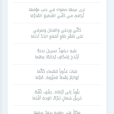
ترى عينها صغواءَ في جنبِ مؤقها
تُرَاقبُ في كَفّي القَطيعَ المُحرَّمَا
كأنّي ورحلي والفتانَ ونمرقي
عَلى ظَهْرِ طَاوٍ أسْفَعِ الخَدّ أخثَمَا
عليهِ ديابوذٌ تسريلَ تحتهُ
أرَنْدَجَ إسْكَافٍ يُخالِطُ عِظلِما
فَبَاتَ عَذُوباً للسّماءِ كَأنَّمَا
يُوَائِمُ رَهْطاً للعزُوبَة ِ صُيَّمَا
يَلُوذُ إلى أرْطَاة ِ حِقْفٍ تَلُفّهُ
خَرِيقُ شَمَالٍ تَترُكُ الوَجهَ أقْتَمَا
مكبّاً على روقيهِ يحفرُ عرقها