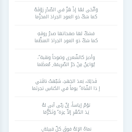
وَأنْحَى لهَا إذْ هَزّ في الصّدْرِ رَوْقَهُ
كما شكّ ذو العودِ الجرادَ المخزَّما
فشكّ لها صفحاتها صدرُ روقهِ
كما شكّ ذو العودِ الجرادَ المنظَّما
وأدبرَ كالشّعرى وضوحاً ونقبة ً،
يُوَاعِنُ مِنْ حَرّ الصّرِيمَة ِ مُعظَما
فَذلِكَ، بَعدَ الجَهدِ، شَبّهتُ ناقَتي
اٍ ذا الشّاة ُ يوماً في الكناسِ تجرثما
تؤمّ اٍياساً، اٍنّ ربّى أبى لهُ
يَدَ الدّهْرِ إلاّ عِزة ً وَتَكَرُّمَا
نماهُ الإلهُ فوقَ كلّ قبيلة ٍ،