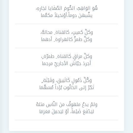
هُوَ الوَاهِبُ الكُومَ الصّفَايا لجَارِهِ،
يشَّبهنَ دوماً،أوْنخيلاً مكمَّما
وكلَّ كميتٍ، كالقناة ِ محالهُ،
وكلَّ طمرٍّ كالهراوة ِ أدهما
وكلَّ مزاقٍ كالقناة ِ طمرّة ٍ،
أجردَ جيّاشَ الأجاريّ مرجما
وَكُلَّ ذَمُولٍ كَالَنِيقِ، وَقَيْنَة ٍ
تَجُرّ إلى الحَانُوتِ بُرْداً مُسَهَّمَا
ولمْ يدعُ ملهوفٌ منَ النّاسِ مثلهْ
ليَدْفَعَ ضَيْماً، أوْ ليَحمِلَ مَغرَمَا