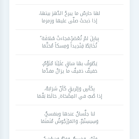
لها حارسٌ ما يبرحُ الدّهرَ بيتها،
إذا ذبحتْ صلّى عليها وزمزما
بِبابِلَ لمْ تُعْصَرْ،فجاءتْ سُلافَة ً
تُخَالِطُ قِنْدِيداً وَمِسكاً مُختَّمَا
يَطُوفُ بهَا سَاقٍ عَلَيْنَا مُتَوَّمٌ،
خفيفٌ ذفيفٌ ما يزالُ مفدَّما
بِكَأسٍ وَإبْريقٍ كَأنّ شَرَابَهُ،
إذا صُبّ في المِصْحَاة ِ خالَطَ بَقّمَا
لنا جلَّسانٌ عندها وبنفسجٌ،
وَسِيسِنْبَرٌ، وَالمَرْزَجُوشُ مُنَمنَمَا
وَآسٌ وَخيرِيٌّ، وَمَرْوٌ وَسَوْسَنٌ،