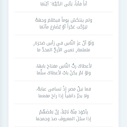
أباً فأباً، يَأبَى الدّنِيَّة َ أيْنَمَا
ولم ينتكسْ يوماً فيظلمَ وجههُ
ليَرْكَبَ عَجْزاً أوْ يُضَارِعَ مأثَمَا
وَلَوْ أنّ عزَ النّاسِ في رَأسِ صَخرَة ٍ
ململمة ٍ تعيي الأرحَّ المخدَّ ما
لأعطاكَ ربُّ النّاسِ مفتاحَ بابها،
ولوْ لمْ يكنْ بابٌ لأعطاكَ سلّما
فما نيلُ مصرِ اٍذْ تسامى عبابهُ،
ولا بحرُ دانقياً اٍذا راحَ مفعما
بِأجْوَدَ مِنْهُ نَائِلاً، إنّ بَعْضَهُمْ
اٍذا سئلَ المعروفَ صدَ وجمجما