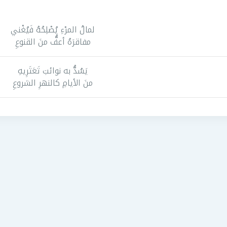
لمالُ المرْءِ يُصْلِحُهُ فَيُغْني
مفاقرَهُ أعفُّ منَ القنوعِ
يَسُدُّ به نوائبَ تَعَتَرِيهِ
منَ الأيامِ كالنهرِ الشروعِ