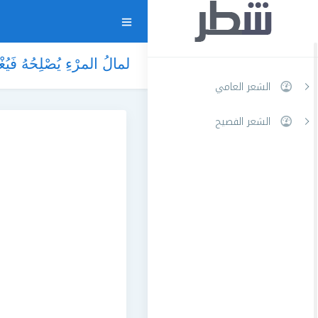
لمالُ المرْءِ يُصْلِحُهُ 
الشعر العامي
الشعر الفصيح