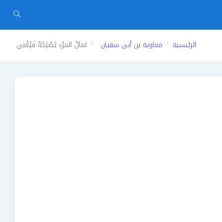
الرئيسية
معاوية بن أبي سفيان
لمالُ المرْءِ يُصْلِحُهُ فَيُغْني