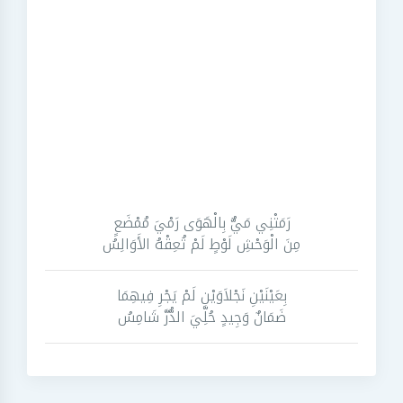
رَمَتْنِي مَيٌّ بِالْهَوَى رَمْيَ مُمْضَعٍ
مِنَ الْوَحْشِ لَوْطٍ لَمْ تُعِقْهُ الأَوَالِسُ
بِعَيْنَيْنِ نَجْلاَوَيْنِ لَمْ يَجْرِ فِيهِمَا
ضَمَانٌ وَجِيدٍ حُلِّيَ الدُّرَّ شَامِسُ