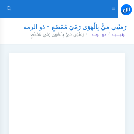
رَمَتْنِي مَيٌّ بِالْهَوَى رَمْيَ مُمْضَعٍ - ذو الرمة
الرئيسية
ذو الرمة
رَمَتْنِي مَيٌّ بِالْهَوَى رَمْيَ مُمْضَعٍ