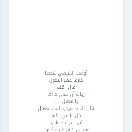
أوقف الشرطي شخصا
خارقا حظر التجول
قال : قف
إياك أن تبدي حراكا
يا مغفل ……
قال : لا يا سيدي لست مغفل
كل ما في الأمر
أني لم أجد مأوى
فقدني لأنام اليوم أطول