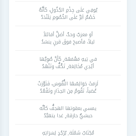
يُوفِي عَلَى جِذْمِ الجُذُولِ، كَأَنَّهُ
خَصْمٌ اَبَرَّ عَلَى الخُصُومِ يَلَنْدَدُ
أو معزبٌ وحدٌ، أضلَّ أفائلاً
ليلاً، فأصبحَ فوقَ قرنٍ ينشدُ
في تِيهِ مَهْمَهَة ٍ كَأَنَّ صُوِيَّها
أيْدِي مُخَالِعَة ٍ تَكُفُّ وتَنْهَدُ
لَزِمَتْ حَوَالِسُهَا النُّفُوسَ، فَثَوَّرَتْ
عُصَباً، تَقُومُ مِنَ الحِذَارِ وتَقْعُدُ
يمسي بعقوتها الهجفُّ كأنَّه
حبشيُّ حازقة ٍ غدا يتهبَّدُ
مُجْتَابُ شَمْلَة ِ بُرْجُدٍ لِسَرَاتِهِ