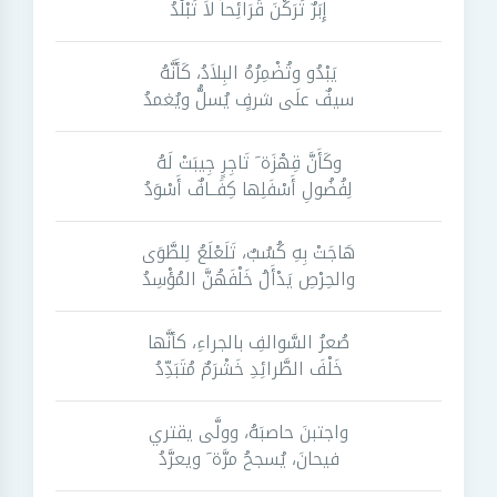
إِبَرٌ تَرَكْنَ قَرَائِحاً لاَ تَبْلُدُ
يَبْدُو وتُضْمِرُهُ البِلاَدُ، كَأَنَّهُ
سيفٌ علَى شرفٍ يُسلُّ ويُغمدُ
وكَأَنَّ قِهْزَة َ تَاجِرٍ جِيبَتْ لَهُ
لِفُضُولِ أَسْفَلِها كِفَــافٌ أَسْوَدُ
هَاجَتْ بِهِ كُسُبٌ، تَلَعْلَعُ لِلطَّوَى
والحِرْصِ يَدْأَلُ خَلْفَهُنَّ المُؤْسِدُ
صُعرُ السَّوالفِ بالجراءِ، كأنَّها
خَلْفَ الطَّرائِدِ خَشْرَمٌ مُتَبَدِّدُ
واجتبنَ حاصبَهُ، وولَّى يقتري
فيحانَ، يُسجحُ مرَّة َ ويعرَّدُ