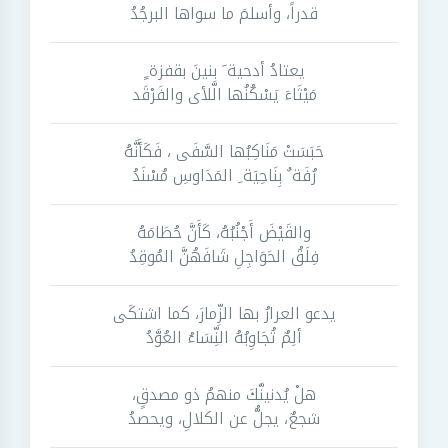
قدراً، وأسلمَ ما سواها البرجُدُ
يعتادُ أدحية َ بنينَ بقفزة ٍ
مَيْثَاءَ يَسْكُنُها الَّلأى والفَرْقَد
حَبَسَتْ مَنَاكِبُها السَّفَى ، فَكَأَنَّهُ
رُفَة ٌ بِنَاحِيَة ِ المَدَاوسِ مُسْنَدُ
والقَيْضَ أَجْنُبُهُ، كَأَنَّ حُطَامَهُ
فِلَقُ الحَوَاجِلِ شَافَهُنَّ المُوقِدُ
يدعو العرارُ بها الزِّمارَ، كما اشتكَى
ألِمٌ تُجَاوِبُهُ النِّسَاءُ العُوَّدُ
هلْ يُدنينَّكَ منهمُ ذو مصدقٍ،
شجعٌ، يجلُّ عن الكلالِ، ويحصدُ