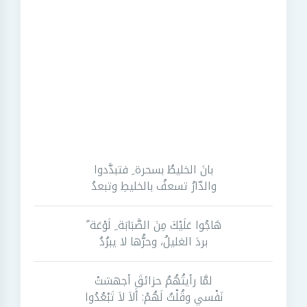
بانَ الخليطُ بسحرة ِ فتبدَّدوا
والدّارُ تسعفُ بالخليطِ وتبعدُ
هَاجُوا عَلَيْكَ مِنَ الصَّبَابَة ِ لَوْعَة ً
بردَ الغليلُ، وحرُّها لا يبرُدُ
لمَّا رأيتُهُمُ حزائقَ أجهشتْ
نَفْسي وقُلْتُ لَهُمْ: أَلاَ لاَ تَبْعُدُوا