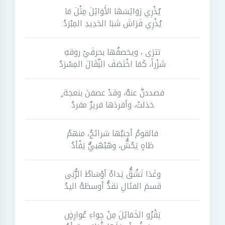
يُذْرِي رَوَائِسَهَا الأَوَائِلَ مِثْلَ مَا
يُذْرِي فَرَاشَ شَبَا الحَدِيدِ المِبْرَدُ
تترَى ، ويخصفُها بحرفَيْ روقهِ
شَزْراً، كَمَا اخْتَصَفَ النِّقَالَ المِسْرَدُ
فصددنَّ عنهُ، وقدْ عصفنَ بنعجة ٍ
خذلتْ، وأفردَها فريرٌ مفردُ
فالقومُ أجنبُها شرائجُ، منهمُ
طَاهٍ يَحُشُّ، وهَبْهَبيٌّ يَفْأدُ
وغَدَا تَشُقُّ يَداهُ أوْسَاطُ الرُّبَى
قسمَ الفئالِ تقدُّ أوسطَهُ اليدُ
يَقْرُو الخَمَائِلَ مِنْ جِواءِ عُوارِضٍ