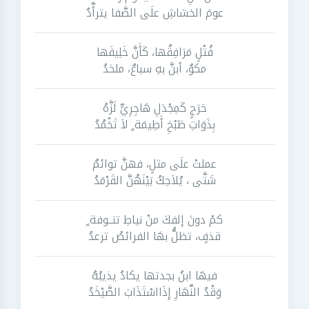
عومَ الخشاشِ علَى الصَّفا يترأَّدُ
فُتْلٍ مَرَافِقُها، كَأَنَّ خَلِيفَها
مكوٌ، أبنَّ بهِ سباعٌ، ملحَدُ
حَرَجٍ كَمِجْدَلِ هَاجِرِيٍّ لَزَّهُ
بِذَوَاتِ طَبْخِ أَطِيمَة ٍ لاَ تَخْمُدُ
عملتْ علَى مثلٍ، فهنَّ توائمٌ
شَتَّى ، يُلاَحِكُ بَيْنَهُنَّ القَرْمَدُ
كمْ دونَ إلفكَ منْ نياطِ تنــوفة ٍ
قذفٍ، تظلُّ بهَا الفرائصُ ترعدُ
فيهَا ابنُ بجدتها يكادُ يذيبُهُ
وَقْدُ النَّهَارِ إِذَااسْتَذَابَ الصَّيْخَدُ