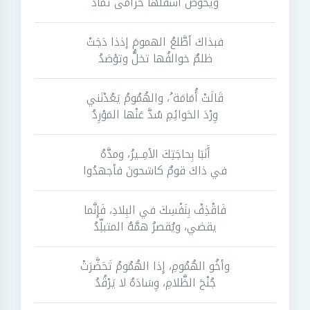
ويخوضُ أسفلَها خُزامَى تمأدُ
فبذاكَ أطَّلعُ الهمومَ إذذا دَجَتْ
ظلمٌ خوالفُها تخلُّ وتؤصَدُ
قَالَتْ أُمَامَة ُ، والهُمُومُ يَعُدْنَني
وِرْدَ الحَوائِمِ سُدَّ عَنْها المَوْرِدُ
أَنَبَا بِحاجَتِكَ الأمِــيرُ، ومدَّهُ
في ذاكَ قومٌ كاشحونَ فأجهدُوا
فَاقْذِفْ بِنَفْسِكَ في البِلادِ، فَإِنَّما
يقضي، ويُقصرُ همَّهُ المتبلِّدُ
وأخُو الهُمُومِ، إِذا الهُمُومُ تَحَضَّرَتْ
جُنْحَ الظَّلامِ، وِسَادَهُ لا يَرْقُدُ