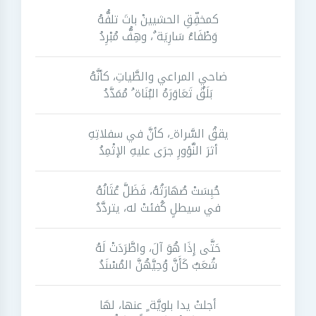
كمخفِّقِ الحشيينْ باتَ تلفُّهُ
وَطْفَاءُ سَارِيَة ٌ، وهِفُّ مُبْرِدُ
ضاحي المراعي والطَّياتِ، كأنَّهُ
بَلَقٌ تَعَاوَرَهُ البُنَاة ُ مُمَدَّدُ
يققُ السَّراة ِ، كأنَّ في سفلاتِهِ
أثرَ النَّؤورِ جرَى عليهِ الإثْمِدُ
حُبِسَتْ صُهَارَتُهُ، فَظَلَّ عُثَانُهُ
في سيطلٍ كُفئتْ له، يتردَّدُ
حَتَّى إِذَا هُوَ آلَ، واطَّرَدَتْ لَهُ
شُعَبٌ كَأَنَّ وُحِيَّهُنَّ المُسْنَدُ
أجلتْ يدا بلويَّة ٍ عنها، لهَا