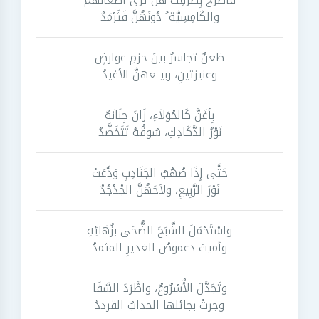
والكَامِسِيَّة ُ دُونَهُنَّ فَثَرْمَدُ
ظعنٌ تجاسرُ بينَ حزمِ عوارضٍ
وعنيزتينِ، ربيــعهنَّ الأغيدُ
بِأغَنَّ كَالحُوَلاَءِ، زَانَ جِنَانَهُ
نَوْرُ الدَّكَادِكِ، سُوقُهُ تَتَخَضَّدُ
حَتَّى إِذَا صُهْبُ الجَنَادِبِ وَدَّعَتْ
نَوْرَ الرَّبِيعِ، ولاَحَهُنَّ الجُدْجُدُ
واسْتَحْمَلَ الشَّبَحَ الضُّحَى بزُهَائِهِ
وأميتَ دعموصُ الغديرِ المثمدُ
وتَجَدَّلَ الأُسْرُوعُ، واطَّرَدَ السَّفَا
وجرتْ بجائلها الحدابُ القرددُ