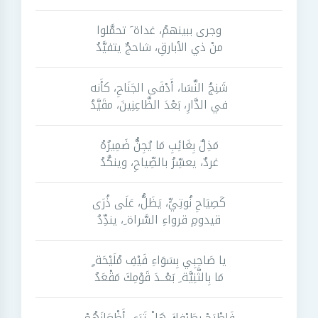
وجرى ببينهمُ، غداة َ تحمَّلوا
منْ ذي الأبارقِ، شاحجٌ يتفيَّدُ
شَنِجُ النَّسَا، أَدْفَى الجَنَاحِ، كأَنه
في الدَّارِ، بَعْدَ الظَّاعِنِينَ، مقَيَّدُ
مَذِلٌ بِغَائِبِ مَا يُجِنُّ ضَمِيرُهُ
غردٌ، يعسِّرُ بالصِّياحِ، وينكُدُ
كَصِيَاحِ نُوتِيٍّ، يَظَلُّ، عَلَى ذُرَى
قيدومِ قرواءِ السَّراة ِ، يندِّدُ
يا صَاحِبِي بِسَوَاءِ فَيْفِ مُلَيْحَة ٍ
مَا بِالثَّنِيَّة ِ بَعْــدَ قَوْمِكَ مَقْعَدُ
فَاطْرَحْ بِطَرْفِكَ هَلْ تَرَى أَظْعَانَهُمْ