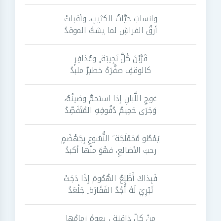
وانسابَ حيَّاتُ الكثيبِ، وأقبلتْ
أرقُ الفراشِ لما يشبُّ الموقدُ
قَرَّبْنَ كُلَّ نَجِيبَة ٍ وعُذافِرٍ
كالوقفِ صفَّرَهُ خطيرٌ ملبدُ
غوجِ اللَّبانِ إذا استحمَّ وضينُهُ،
وَجَرَى حَمِيمُ دُفُوفِهِ المُتَفَصِّدُ
يَمْطُو مُحَمْلَجَة َ النُّسُوعِ بِجَهْضَمٍ
رحبَ الأضالعِ، فهْوَ منْها أكبدُ
فَبِذاكَ أَطَّلِعُ الهُمُومَ إِذَا دَجَتْ
تَبْرِيَ لَهُ أُجُدُ الفَقَارَة ِ جَلْعَدُ
منْ كلِّ ذاقنة ، يعومُ زمامُها