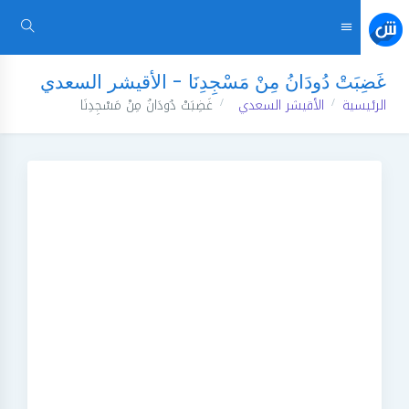
غَضِبَتْ دُودَانُ مِنْ مَسْجِدِنَا - الأقيشر السعدي
الرئيسية
الأقيشر السعدي
غَضِبَتْ دُودَانُ مِنْ مَسْجِدِنَا