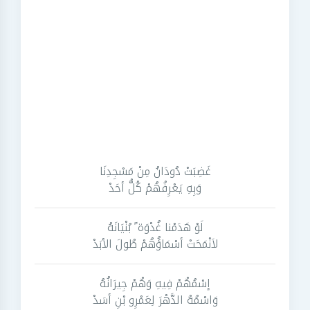
غَضِبَتْ دُودَانُ مِنْ مَسْجِدِنَا
وَبِهِ يَعْرِفُهُمْ كُلُّ أحَدْ
لَوْ هَدَمْنا غُدْوَة ً بُنْيَانَهُ
لاَنْمَحَتْ أسْمَاؤُهُمْ طُولَ الأبَدْ
إسْمُهُمْ فِيهِ وَهُمْ جِيرَانُهُ
وَاسْمُهُ الدَّهْرَ لِعَمْرِو بْنِ أسَدْ